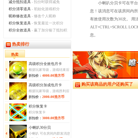
减分抵扣道具
- 扣分时获得减免
小喇叭分贝卡可在平台
积分清零道具
- 初始化游戏积分
息！该消息可在该房间内所有
昵称修改道具
- 修改个人昵称
有效使用次数为30次。 
积分恢复道具
- 恢复最近一次积分
ALT+CTRL+SCRO
积分全效道具
- 赢了加分输了抵扣积分
息。
热卖排行
热卖
高级积分全效包月卡
1
根据玩家等级，游戏结束后可获得30-100%的积分加成或抵扣
折扣价：
4000.00浩方币
购买该商品的用户还购买了
高级积分加成包月卡
2
根据玩家等级，游戏胜利后可获得30-100%的积分加成
折扣价：
2000.00浩方币
积分恢复卡
3
积分恢复卡
折扣价：
3000.00浩方币
小喇叭30分贝
4
小喇叭 可在房间内群发消息时使用！