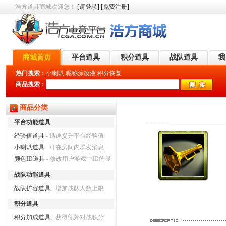
浩方道具商城欢迎您！
[
请登录
] [
免费注册
]
商城首页
平台道具
积分道具
战队道具
我
热门搜索：
小喇叭
昵称涂改液
积分恢复
商品搜索：
商品分类
平台功能道具
经验值道具
- 迅速提升平台经验值
小喇叭道具
- 可在房间内群发消息
颜色ID道具
- 修改用户游戏中ID的显示颜色
战队功能道具
战队扩容道具
- 增加战队人数上限
积分道具
积分加成道具
- 获得额外对战积分